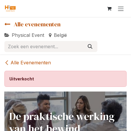
Overslaan naar inhoud
Alle evenementen
Physical Event
België
Alle Evenementen
Uitverkocht
De praktische werking
van het bewind