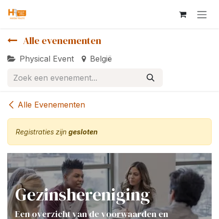
Overslaan naar inhoud
Alle evenementen
Physical Event
België
Alle Evenementen
Registraties zijn
gesloten
Gezinshereniging
Een overzicht van de voorwaarden en