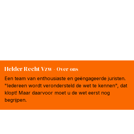
Helder Recht Vzw
-
Over ons
Een team van enthousiaste en geëngageerde juristen.
"Iedereen wordt verondersteld de wet te kennen", dat
klopt! Maar daarvoor moet u de wet eerst nog
begrijpen.
Al meer dan 20 jaar zetten de juristen van Helder
Recht en Droits Quotidiens zich in voor onze
het recht verhelderen
missie:
.