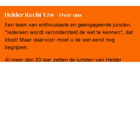
Helder Recht Vzw
-
Over ons
Een team van enthousiaste en geëngageerde juristen.
"Iedereen wordt verondersteld de wet te kennen", dat
klopt! Maar daarvoor moet u de wet eerst nog
begrijpen.
Al meer dan 20 jaar zetten de juristen van Helder
Recht en Droits Quotidiens zich in voor onze
het recht verhelderen
missie:
.
Volg ons
Contacteer ons
+32 3 303 71 22